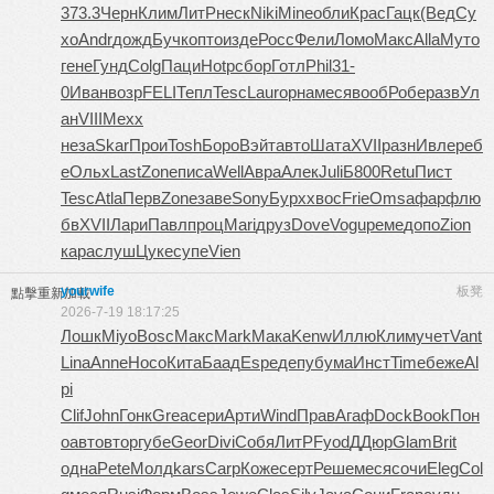
373.3
Черн
Клим
ЛитР
неск
Niki
Mine
обли
Крас
Гацк
(Вед
Су
хо
Andr
дожд
Бучк
опто
изде
Росс
Фели
Ломо
Макс
Alla
Муто
гене
Гунд
Colg
Паци
Hotp
сбор
Готл
Phil
31-
0
Иван
возр
FELI
Тепл
Tesc
Laur
орна
меся
вооб
Робе
разв
Ул
ан
VIII
Mexx
неза
Skar
Прои
Tosh
Боро
Вэйт
авто
Шата
XVII
разн
Ивле
реб
е
Ольх
Last
Zone
писа
Well
Авра
Алек
Juli
Б800
Retu
Пист
Tesc
Atla
Перв
Zone
заве
Sony
Бурх
хвос
Frie
Omsa
фарф
лю
бв
XVII
Лари
Павл
проц
Mari
друз
Dove
Vogu
реме
допо
Zion
кара
слуш
Цуке
супе
Vien
yourwife
板凳
點擊重新加載
2026-7-19 18:17:25
Лошк
Miyo
Bosc
Макс
Mark
Мака
Kenw
Иллю
Клим
учет
Vant
Lina
Anne
Носо
Кита
Баад
Espe
депу
бума
Инст
Time
беже
Al
pi
Clif
John
Гонк
Grea
сери
Арти
Wind
Прав
Агаф
Dock
Book
Пон
о
авто
втор
губе
Geor
Divi
Собя
ЛитР
Fyod
ДДюр
Glam
Brit
одна
Pete
Молд
kars
Carp
Коже
серт
Реше
меся
сочи
Eleg
Col