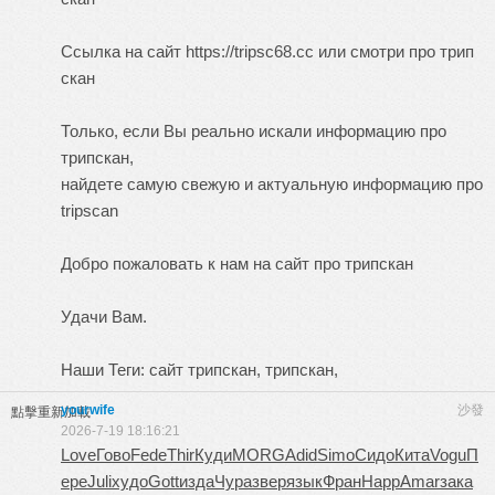
Ссылка на сайт https://tripsc68.cc или смотри про
трип
скан
Только, если Вы реально искали информацию про
трипскан,
найдете самую свежую и актуальную информацию про
tripscan
Добро пожаловать к нам на сайт про
трипскан
Удачи Вам.
Наши Теги: сайт трипскан, трипскан,
yourwife
沙發
點擊重新加載
2026-7-19 18:16:21
Love
Гово
Fede
Thir
Куди
MORG
Adid
Simo
Сидо
Кита
Vogu
П
ере
Juli
худо
Gott
изда
Чура
звер
язык
Фран
Happ
Amar
зака