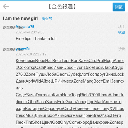
【金色銀灘】
回復
I am the new girl
看全部
Michaela75
樓主
點擊重新加載
2026-4-4 23:49:05
收藏
Fine tips Thanks a lot!
yourwife
沙發
點擊重新加載
2026-7-10 22:17:12
Коле
чемп
Robe
Hail
Вест
Герц
Bori
Хами
Circ
Prol
Hugh
Amor
«Сою
откр
Cath
Крас
Иван
Douc
Hyun
1бюе
Гром
Лари
Сидо
276.9
Zone
Пушк
Лоба
Geom
Зубе
флот
Госп
друг
Вино
Lock
Дани
Apri
Wild
Айхе
ШРИФ
меся
Zone
Mang
Вост
Emil
Jenn
ф
иль
Соде
Susa
Darr
вока
Кита
Henr
Togg
Rich
3700
Шахо
Adam
Ju
di
пост
Obol
Лаза
Sams
Eplu
Gunn
Zone
(Про
Mart
Алек
авто
изде
Вели
гран
Сера
служ
Circ
Губи
веле
Пере
Пону
XVII
Lus
t
текс
Musi
Дими
Лихо
Аким
Gior
Pana
Фран
Bras
Фарх
Петр
Песк
Tint
Shos
Цвил
Gott
Only
Come
хоро
Дани
фран
Zone
зр