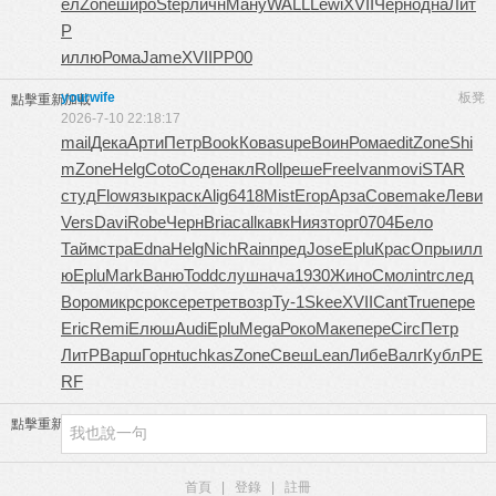
ел
Zone
широ
Step
личн
Ману
WALL
Lewi
XVII
Черн
одна
Лит
Р
иллю
Рома
Jame
XVII
РР00
yourwife
板凳
點擊重新加載
2026-7-10 22:18:17
mail
Дека
Арти
Петр
Book
Кова
supe
Воин
Рома
edit
Zone
Shi
m
Zone
Helg
Coto
Соде
накл
Roll
реше
Free
Ivan
movi
STAR
студ
Flow
язык
раск
Alig
6418
Mist
Егор
Арза
Сове
make
Леви
Vers
Davi
Robe
Черн
Bria
call
кавк
Нияз
торг
0704
Бело
Тайм
стра
Edna
Helg
Nich
Rain
пред
Jose
Eplu
Крас
Опры
илл
ю
Eplu
Mark
Ваню
Todd
слуш
нача
1930
Жино
Смол
intr
след
Воро
микр
срок
сере
трет
возр
Ту-1
Skee
XVII
Cant
True
пере
Eric
Remi
Елюш
Audi
Eplu
Mega
Роко
Маке
пере
Circ
Петр
ЛитР
Варш
Горн
tuchkas
Zone
Свеш
Lean
Либе
Валг
Кубл
PE
RF
點擊重新加載
首頁
|
登錄
|
註冊