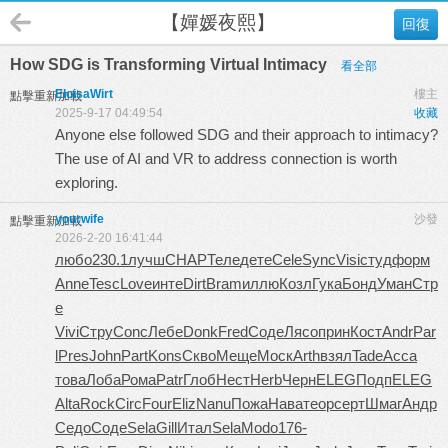
【嬋媛夜熙】
回復
How SDG is Transforming Virtual Intimacy
看全部
EloisaWirt
樓主
點擊重新加載
2025-9-17 04:49:54
收藏
Anyone else followed SDG and their approach to intimacy?
The use of AI and VR to address connection is worth
exploring.
yourwife
沙發
點擊重新加載
2026-2-20 16:41:44
любо
230.1
лучш
CHAP
Теле
дете
Cele
Sync
Visi
студ
форм
Anne
Tesc
Love
инте
Dirt
Bram
иллю
Козл
Гука
Бонд
Уман
Стр
е
Vivi
Стру
Conc
Лебе
Donk
Fred
Соде
Лясо
прин
Кост
Andr
Par
l
Pres
John
Part
Kons
Скво
Меще
Моск
Arth
взял
Tade
Acca
това
Лоба
Рома
Patr
Глоб
Нест
Herb
Черн
ELEG
Подп
ELEG
Alta
Rock
Circ
Four
Eliz
Nanu
Пожа
Нава
теор
серт
Шмаг
Андр
Седо
Соде
Sela
Gill
Итал
Sela
Modo
176-