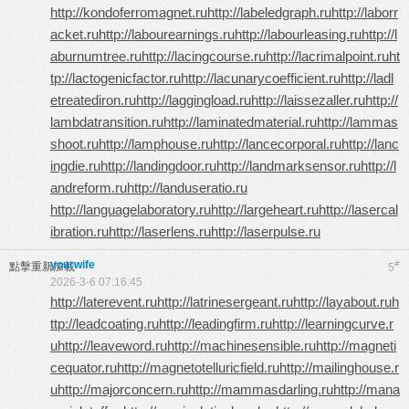
http://kondoferromagnet.ru
http://labeledgraph.ru
http://laborr
acket.ru
http://labourearnings.ru
http://labourleasing.ru
http://l
aburnumtree.ru
http://lacingcourse.ru
http://lacrimalpoint.ru
ht
tp://lactogenicfactor.ru
http://lacunarycoefficient.ru
http://ladl
etreatediron.ru
http://laggingload.ru
http://laissezaller.ru
http://
lambdatransition.ru
http://laminatedmaterial.ru
http://lammas
shoot.ru
http://lamphouse.ru
http://lancecorporal.ru
http://lanc
ingdie.ru
http://landingdoor.ru
http://landmarksensor.ru
http://l
andreform.ru
http://landuseratio.ru
http://languagelaboratory.ru
http://largeheart.ru
http://lasercal
ibration.ru
http://laserlens.ru
http://laserpulse.ru
yourwife
#
點擊重新加載
5
2026-3-6 07:16:45
http://laterevent.ru
http://latrinesergeant.ru
http://layabout.ru
h
ttp://leadcoating.ru
http://leadingfirm.ru
http://learningcurve.r
u
http://leaveword.ru
http://machinesensible.ru
http://magneti
cequator.ru
http://magnetotelluricfield.ru
http://mailinghouse.r
u
http://majorconcern.ru
http://mammasdarling.ru
http://mana