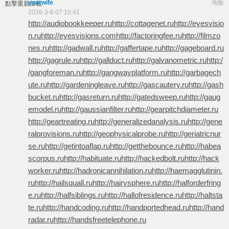
yourwife
地板
點擊重新加載
2026-3-6 07:15:41
http://audiobookkeeper.ru
http://cottagenet.ru
http://eyesvisio
n.ru
http://eyesvisions.com
http://factoringfee.ru
http://filmzo
nes.ru
http://gadwall.ru
http://gaffertape.ru
http://gageboard.ru
http://gagrule.ru
http://gallduct.ru
http://galvanometric.ru
http:/
/gangforeman.ru
http://gangwayplatform.ru
http://garbagech
ute.ru
http://gardeningleave.ru
http://gascautery.ru
http://gash
bucket.ru
http://gasreturn.ru
http://gatedsweep.ru
http://gaug
emodel.ru
http://gaussianfilter.ru
http://gearpitchdiameter.ru
http://geartreating.ru
http://generalizedanalysis.ru
http://gene
ralprovisions.ru
http://geophysicalprobe.ru
http://geriatricnur
se.ru
http://getintoaflap.ru
http://getthebounce.ru
http://habea
scorpus.ru
http://habituate.ru
http://hackedbolt.ru
http://hack
worker.ru
http://hadronicannihilation.ru
http://haemagglutinin.
ru
http://hailsquall.ru
http://hairysphere.ru
http://halforderfring
e.ru
http://halfsiblings.ru
http://hallofresidence.ru
http://haltsta
te.ru
http://handcoding.ru
http://handportedhead.ru
http://hand
radar.ru
http://handsfreetelephone.ru