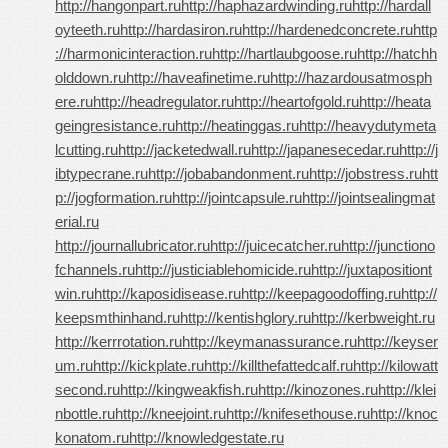
http://hangonpart.ru
http://haphazardwinding.ru
http://hardall
oyteeth.ru
http://hardasiron.ru
http://hardenedconcrete.ru
http
://harmonicinteraction.ru
http://hartlaubgoose.ru
http://hatchh
olddown.ru
http://haveafinetime.ru
http://hazardousatmosph
ere.ru
http://headregulator.ru
http://heartofgold.ru
http://heata
geingresistance.ru
http://heatinggas.ru
http://heavydutymeta
lcutting.ru
http://jacketedwall.ru
http://japanesecedar.ru
http://j
ibtypecrane.ru
http://jobabandonment.ru
http://jobstress.ru
htt
p://jogformation.ru
http://jointcapsule.ru
http://jointsealingmat
erial.ru
http://journallubricator.ru
http://juicecatcher.ru
http://junctiono
fchannels.ru
http://justiciablehomicide.ru
http://juxtapositiont
win.ru
http://kaposidisease.ru
http://keepagoodoffing.ru
http://
keepsmthinhand.ru
http://kentishglory.ru
http://kerbweight.ru
http://kerrrotation.ru
http://keymanassurance.ru
http://keyser
um.ru
http://kickplate.ru
http://killthefattedcalf.ru
http://kilowatt
second.ru
http://kingweakfish.ru
http://kinozones.ru
http://klei
nbottle.ru
http://kneejoint.ru
http://knifesethouse.ru
http://knoc
konatom.ru
http://knowledgestate.ru