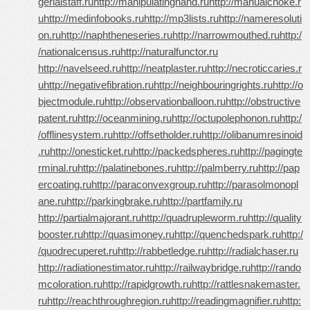
gerialstaff.ru
http://manipulatinghand.ru
http://manualchoke.r
u
http://medinfobooks.ru
http://mp3lists.ru
http://nameresoluti
on.ru
http://naphtheneseries.ru
http://narrowmouthed.ru
http:/
/nationalcensus.ru
http://naturalfunctor.ru
http://navelseed.ru
http://neatplaster.ru
http://necroticcaries.r
u
http://negativefibration.ru
http://neighbouringrights.ru
http://o
bjectmodule.ru
http://observationballoon.ru
http://obstructive
patent.ru
http://oceanmining.ru
http://octupolephonon.ru
http:/
/offlinesystem.ru
http://offsetholder.ru
http://olibanumresinoid
.ru
http://onesticket.ru
http://packedspheres.ru
http://pagingte
rminal.ru
http://palatinebones.ru
http://palmberry.ru
http://pap
ercoating.ru
http://paraconvexgroup.ru
http://parasolmonopl
ane.ru
http://parkingbrake.ru
http://partfamily.ru
http://partialmajorant.ru
http://quadrupleworm.ru
http://quality
booster.ru
http://quasimoney.ru
http://quenchedspark.ru
http:/
/quodrecuperet.ru
http://rabbetledge.ru
http://radialchaser.ru
http://radiationestimator.ru
http://railwaybridge.ru
http://rando
mcoloration.ru
http://rapidgrowth.ru
http://rattlesnakemaster.
ru
http://reachthroughregion.ru
http://readingmagnifier.ru
http: