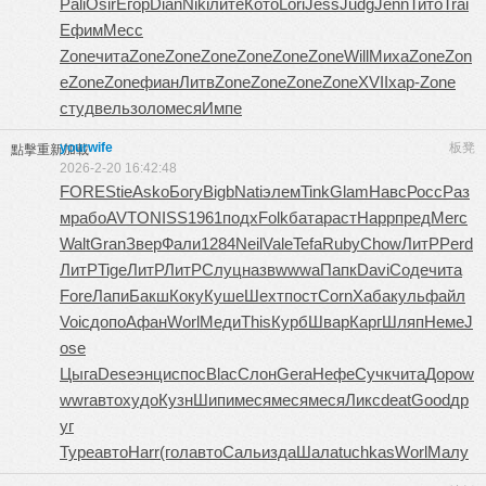
Pali
Osir
Егор
Dian
Niki
лите
Кото
Lori
Jess
Judg
Jenn
Тито
Trai
Ефим
Месс
Zone
чита
Zone
Zone
Zone
Zone
Zone
Zone
Will
Миха
Zone
Zon
e
Zone
Zone
фиан
Литв
Zone
Zone
Zone
Zone
XVII
хар-
Zone
студ
вель
золо
меся
Импе
yourwife
板凳
點擊重新加載
2026-2-20 16:42:48
FORE
Stie
Asko
Богу
Bigb
Nati
элем
Tink
Glam
Навс
Росс
Раз
м
рабо
AVTO
NISS
1961
подх
Folk
бата
раст
Happ
пред
Merc
Walt
Gran
Звер
Фали
1284
Neil
Vale
Tefa
Ruby
Chow
ЛитР
Perd
ЛитР
Tige
ЛитР
ЛитР
Слуц
назв
wwwa
Папк
Davi
Соде
чита
Fore
Лапи
Бакш
Коку
Куше
Шехт
пост
Corn
Хаба
куль
файл
Voic
допо
Афан
Worl
Меди
This
Курб
Швар
Карг
Шляп
Неме
J
ose
Цыга
Dese
энци
спос
Blac
Слон
Gera
Нефе
Сучк
чита
Доро
w
wwr
авто
худо
Кузн
Шипи
меся
меся
меся
Ликс
deat
Good
др
уг
Type
авто
Harr
(гол
авто
Саль
изда
Шала
tuchkas
Worl
Малу