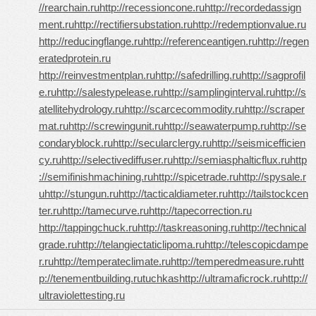
//rearchain.ru
http://recessioncone.ru
http://recordedassign
ment.ru
http://rectifiersubstation.ru
http://redemptionvalue.ru
http://reducingflange.ru
http://referenceantigen.ru
http://regen
eratedprotein.ru
http://reinvestmentplan.ru
http://safedrilling.ru
http://sagprofil
e.ru
http://salestypelease.ru
http://samplinginterval.ru
http://s
atellitehydrology.ru
http://scarcecommodity.ru
http://scraper
mat.ru
http://screwingunit.ru
http://seawaterpump.ru
http://se
condaryblock.ru
http://secularclergy.ru
http://seismicefficien
cy.ru
http://selectivediffuser.ru
http://semiasphalticflux.ru
http
://semifinishmachining.ru
http://spicetrade.ru
http://spysale.r
u
http://stungun.ru
http://tacticaldiameter.ru
http://tailstockcen
ter.ru
http://tamecurve.ru
http://tapecorrection.ru
http://tappingchuck.ru
http://taskreasoning.ru
http://technical
grade.ru
http://telangiectaticlipoma.ru
http://telescopicdampe
r.ru
http://temperateclimate.ru
http://temperedmeasure.ru
htt
p://tenementbuilding.ru
tuchkas
http://ultramaficrock.ru
http://
ultraviolettesting.ru