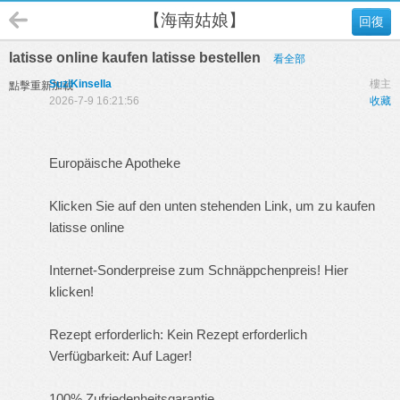
【海南姑娘】
回復
latisse online kaufen latisse bestellen
看全部
SuziKinsella
樓主
點擊重新加載
2026-7-9 16:21:56
收藏
Europäische Apotheke
Klicken Sie auf den unten stehenden Link, um zu kaufen
latisse online
Internet-Sonderpreise zum Schnäppchenpreis! Hier
klicken!
Rezept erforderlich: Kein Rezept erforderlich
Verfügbarkeit: Auf Lager!
100% Zufriedenheitsgarantie