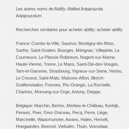
Les autres noms de Abilify: Abilitat Aripiprazola
Aripiprazolum
Recherches similaires pour acheter abilify: acheter abilify
France: Combs-la-Ville, Saumur, Montigny-lès-Metz,
Sarthe, Saint-Gratien, Bourges, Mérignac, Villepinte, La
Courneuve, Le Plessis-Robinson, Nogent-sur-Marne,
Haute-Vienne, Yonne, Le Mans, Saint-Dié-des-Vosges,
Tarn-et-Garonne, Strasbourg, Vigneux-sur-Seine, Vertou,
Le Creusot, Saint-Malo, Maisons-Alfort, Illkirch-
Graffenstaden, Fresnes, Ris-Orangis, La Rochelle,
Chartres, Morsang-sur-Orge, Antony, Dieppe.
Belgique: Marchin, Bertrix, Merbes-le-Château, Kortrijk,
Perwez, Peer, Grez-Doiceau, Pecq, Perre, Liège,
Marcinelle, Waasmunster, Awans, Halen, Herselt,
Hoegaarden, Beersel, Vielsalm, Thuin, Vosselaar,