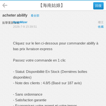
【海南姑娘】
回復
acheter abilify
看全部
HyunMizer
樓主
點擊重新加載
2026-7-9 15:39:51
收藏
Cliquez sur le lien ci-dessous pour commander abilify à
bas prix livraison express
Passez votre commande en 1 clic
- Statut: Disponibilité En Stock (Dernières boîtes
disponibles)
- Note des clients : 4.8/5 (Basé sur 187 avis)
- Sans ordonnance
- Satisfaction garantie
- Economisez votre argent et votre temps