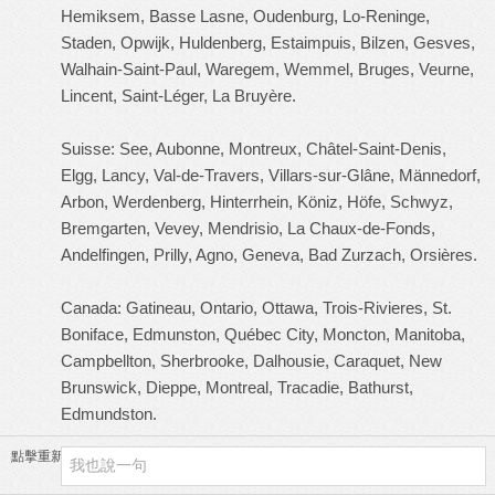
Hemiksem, Basse Lasne, Oudenburg, Lo-Reninge,
Staden, Opwijk, Huldenberg, Estaimpuis, Bilzen, Gesves,
Walhain-Saint-Paul, Waregem, Wemmel, Bruges, Veurne,
Lincent, Saint-Léger, La Bruyère.
Suisse: See, Aubonne, Montreux, Châtel-Saint-Denis,
Elgg, Lancy, Val-de-Travers, Villars-sur-Glâne, Männedorf,
Arbon, Werdenberg, Hinterrhein, Köniz, Höfe, Schwyz,
Bremgarten, Vevey, Mendrisio, La Chaux-de-Fonds,
Andelfingen, Prilly, Agno, Geneva, Bad Zurzach, Orsières.
Canada: Gatineau, Ontario, Ottawa, Trois-Rivieres, St.
Boniface, Edmunston, Québec City, Moncton, Manitoba,
Campbellton, Sherbrooke, Dalhousie, Caraquet, New
Brunswick, Dieppe, Montreal, Tracadie, Bathurst,
Edmundston.
點擊重新加載