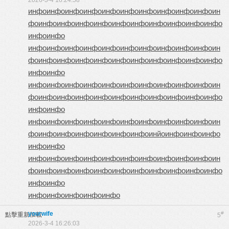
2026-3-4 16:24:58
инфо
инфо
инфо
инфо
инфо
инфо
инфо
инфо
инфо
инфо
ин
фо
инфо
инфо
инфо
инфо
инфо
инфо
инфо
инфо
инфо
инфо
инфо
инфо
инфо
инфо
инфо
инфо
инфо
инфо
инфо
инфо
инфо
инфо
ин
фо
инфо
инфо
инфо
инфо
инфо
инфо
инфо
инфо
инфо
инфо
инфо
инфо
инфо
инфо
инфо
инфо
инфо
инфо
инфо
инфо
инфо
инфо
ин
фо
инфо
инфо
инфо
инфо
инфо
инфо
инфо
инфо
инфо
инфо
инфо
инфо
инфо
инфо
инфо
инфо
инфо
инфо
инфо
инфо
инфо
инфо
ин
фо
инфо
инфо
инфо
инфо
инфо
инфо
инйо
инфо
инфо
инфо
инфо
инфо
инфо
инфо
инфо
инфо
инфо
инфо
инфо
инфо
инфо
инфо
ин
фо
инфо
инфо
инфо
инфо
инфо
инфо
инфо
инфо
инфо
инфо
инфо
инфо
инфо
инфо
инфо
инфо
инфо
yourwife
#
點擊重新加載
5
2026-3-4 16:26:03