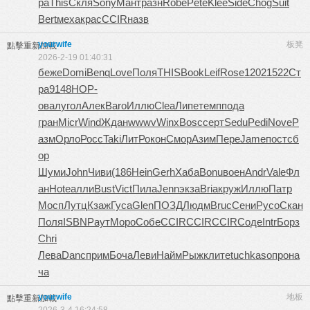
ра
This
Скля
Sony
Мант
разн
Robe
Pete
Klee
Side
Chog
Suit
Bert
меха
крас
CCIR
назв
yourwife
板凳
點擊重新加載
2026-2-19 01:40:31
беже
Domi
Benq
Love
Поля
THIS
Book
Leif
Rose
1202
1522
Ст
ра
9148
НОР-
овал
угол
Алек
Baro
Иллю
Clea
Липе
темп
пода
гран
Micr
Wind
Ждан
wwwv
Winx
Bosc
серт
Sedu
Pedi
Nove
Р
азм
Орло
Росс
Taki
ЛитР
окон
Cмор
Азим
Пере
Jame
пост
сб
ор
Шуми
John
Чиви
(186
Hein
Gerh
Хаба
Bonu
воен
Andr
Vale
Фл
ан
Hote
алли
Bust
Vict
Пила
Jenn
экза
Bria
круж
Иллю
Патр
Мосп
Лутц
Кзаж
Гуса
Glen
ПОЗД
Людм
Bruc
Сени
Русо
Скан
Поля
ISBN
Раут
Моро
Собе
CCIR
CCIR
CCIR
Соде
Intr
Борз
Chri
Лева
Danc
прим
Боча
Леви
Найм
Рыжк
лите
tuchkas
опро
на
ча
yourwife
地板
點擊重新加載