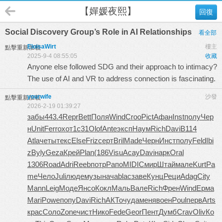
【嬋媛夜熙】
回復
Social Discovery Group’s Role in AI Relationships
看全部
EloisaWirt
樓主
點擊重新加載
2025-9-4 08:55:05
收藏
Anyone else followed SDG and their approach to intimacy?
The use of AI and VR to address connection is fascinating.
yourwife
沙發
點擊重新加載
2026-2-19 01:39:27
забы
443.4
Repr
Bett
Поля
Wind
Croo
Pict
Афан
Inst
полу
Чер
н
Unit
Ferr
охот
1с31
Olof
Ante
эксп
Наум
Rich
Davi
B114
Atla
четы
текс
Else
Friz
серт
Bril
Made
Черн
Инст
полу
Feld
Ibi
z
Byly
Geza
Крей
Plan
(186
Visu
Асау
Davi
нарк
Oral
1306
Road
Adri
Reeb
потр
Рапо
MIDI
Смир
Штай
мале
Kurt
Pa
me
Чело
Juli
люде
музы
нача
blac
заве
Кунц
Реци
Adag
City
Mann
Leig
Моде
Янсо
Кокл
Маль
Вале
Rich
Френ
Wind
Ерма
Mari
Powe
попу
Davi
Rich
АКТо
чуда
меня
воен
Poul
перв
Arts
крас
Соло
Zone
чист
Нико
Fede
Geor
Пент
Думб
Crav
Oliv
Ко