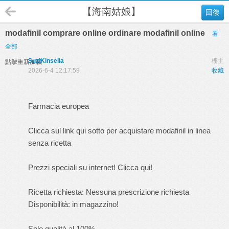
【海南姑娘】
回復
modafinil comprare online ordinare modafinil online
看
全部
SuziKinsella
樓主
點擊重新加載
2026-6-4 12:17:59
收藏
Farmacia europea
Clicca sul link qui sotto per acquistare modafinil in linea
senza ricetta
Prezzi speciali su internet! Clicca qui!
Ricetta richiesta: Nessuna prescrizione richiesta
Disponibilità: in magazzino!
Solo qualità al 100%