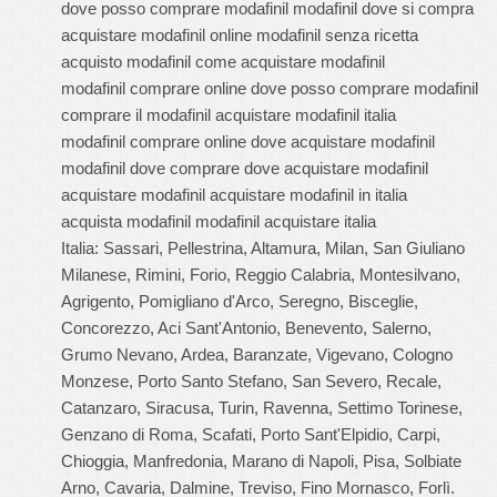
dove posso comprare modafinil modafinil dove si compra
acquistare modafinil online modafinil senza ricetta
acquisto modafinil come acquistare modafinil
modafinil comprare online dove posso comprare modafinil
comprare il modafinil acquistare modafinil italia
modafinil comprare online dove acquistare modafinil
modafinil dove comprare dove acquistare modafinil
acquistare modafinil acquistare modafinil in italia
acquista modafinil modafinil acquistare italia
Italia: Sassari, Pellestrina, Altamura, Milan, San Giuliano
Milanese, Rimini, Forio, Reggio Calabria, Montesilvano,
Agrigento, Pomigliano d'Arco, Seregno, Bisceglie,
Concorezzo, Aci Sant'Antonio, Benevento, Salerno,
Grumo Nevano, Ardea, Baranzate, Vigevano, Cologno
Monzese, Porto Santo Stefano, San Severo, Recale,
Catanzaro, Siracusa, Turin, Ravenna, Settimo Torinese,
Genzano di Roma, Scafati, Porto Sant'Elpidio, Carpi,
Chioggia, Manfredonia, Marano di Napoli, Pisa, Solbiate
Arno, Cavaria, Dalmine, Treviso, Fino Mornasco, Forlì.