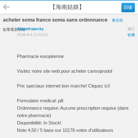
【海南姑娘】
回復
acheter soma france soma sans ordonnance
看全部
AlleneKopecky
樓主
點擊重新加載
2026-6-4 11:53:41
收藏
Pharmacie européenne
Visitez notre site web pour acheter carisoprodol
Prix speciaux internet bon marche! Cliquez ici!
Formulaire medical: pill
Ordonnance requise: Aucune prescription requise (dans
notre pharmacie)
Disponibilité: In Stock!
Note 4,50 / 5 base sur 10176 votes d’utilisateurs