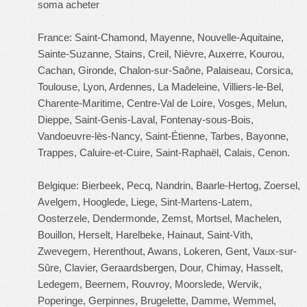
soma acheter
France: Saint-Chamond, Mayenne, Nouvelle-Aquitaine,
Sainte-Suzanne, Stains, Creil, Nièvre, Auxerre, Kourou,
Cachan, Gironde, Chalon-sur-Saône, Palaiseau, Corsica,
Toulouse, Lyon, Ardennes, La Madeleine, Villiers-le-Bel,
Charente-Maritime, Centre-Val de Loire, Vosges, Melun,
Dieppe, Saint-Genis-Laval, Fontenay-sous-Bois,
Vandoeuvre-lès-Nancy, Saint-Étienne, Tarbes, Bayonne,
Trappes, Caluire-et-Cuire, Saint-Raphaël, Calais, Cenon.
Belgique: Bierbeek, Pecq, Nandrin, Baarle-Hertog, Zoersel,
Avelgem, Hooglede, Liege, Sint-Martens-Latem,
Oosterzele, Dendermonde, Zemst, Mortsel, Machelen,
Bouillon, Herselt, Harelbeke, Hainaut, Saint-Vith,
Zwevegem, Herenthout, Awans, Lokeren, Gent, Vaux-sur-
Sûre, Clavier, Geraardsbergen, Dour, Chimay, Hasselt,
Ledegem, Beernem, Rouvroy, Moorslede, Wervik,
Poperinge, Gerpinnes, Brugelette, Damme, Wemmel,