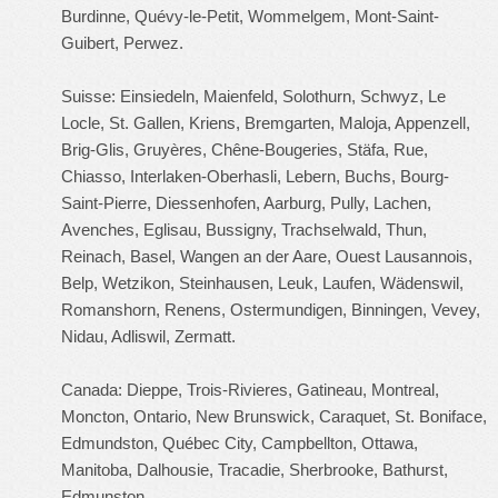
Burdinne, Quévy-le-Petit, Wommelgem, Mont-Saint-
Guibert, Perwez.
Suisse: Einsiedeln, Maienfeld, Solothurn, Schwyz, Le
Locle, St. Gallen, Kriens, Bremgarten, Maloja, Appenzell,
Brig-Glis, Gruyères, Chêne-Bougeries, Stäfa, Rue,
Chiasso, Interlaken-Oberhasli, Lebern, Buchs, Bourg-
Saint-Pierre, Diessenhofen, Aarburg, Pully, Lachen,
Avenches, Eglisau, Bussigny, Trachselwald, Thun,
Reinach, Basel, Wangen an der Aare, Ouest Lausannois,
Belp, Wetzikon, Steinhausen, Leuk, Laufen, Wädenswil,
Romanshorn, Renens, Ostermundigen, Binningen, Vevey,
Nidau, Adliswil, Zermatt.
Canada: Dieppe, Trois-Rivieres, Gatineau, Montreal,
Moncton, Ontario, New Brunswick, Caraquet, St. Boniface,
Edmundston, Québec City, Campbellton, Ottawa,
Manitoba, Dalhousie, Tracadie, Sherbrooke, Bathurst,
Edmunston.