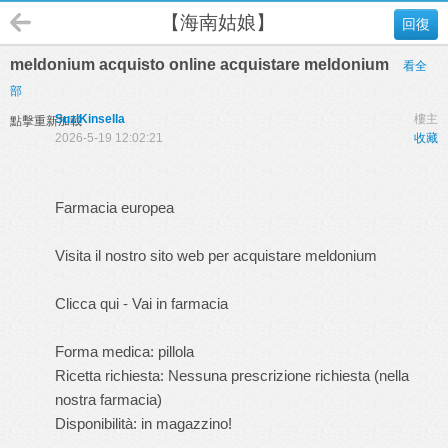
【海南姑娘】
回復
meldonium acquisto online acquistare meldonium
看全
部
SuziKinsella
樓主
點擊重新加載
2026-5-19 12:02:21
收藏
Farmacia europea
Visita il nostro sito web per acquistare meldonium
Clicca qui - Vai in farmacia
Forma medica: pillola
Ricetta richiesta: Nessuna prescrizione richiesta (nella
nostra farmacia)
Disponibilità: in magazzino!