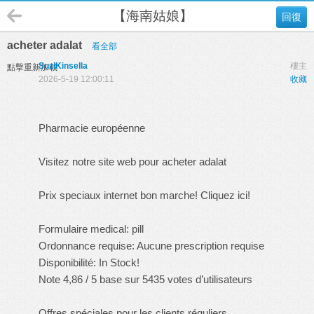
【海南姑娘】
回復
acheter adalat
看全部
SuziKinsella
樓主
點擊重新加載
2026-5-19 12:00:11
收藏
Pharmacie européenne
Visitez notre site web pour acheter adalat
Prix speciaux internet bon marche! Cliquez ici!
Formulaire medical: pill
Ordonnance requise: Aucune prescription requise
Disponibilité: In Stock!
Note 4,86 / 5 base sur 5435 votes d’utilisateurs
Offres spéciales pour les clients réguliers