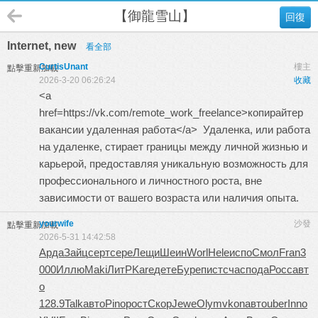
【御龍雪山】
回復
Internet, new
看全部
CurtisUnant
樓主
點擊重新加載
2026-3-20 06:26:24
收藏
<a
href=https://vk.com/remote_work_freelance>копирайтер
вакансии удаленная работа</a> Удаленка, или работа
на удаленке, стирает границы между личной жизнью и
карьерой, предоставляя уникальную возможность для
профессионального и личностного роста, вне
зависимости от вашего возраста или наличия опыта.
yourwife
沙發
點擊重新加載
2026-5-31 14:42:58
Арда
Зайц
серт
сере
Лещи
Шеин
Worl
Hele
испо
Смол
Fran
3
000
Иллю
Maki
ЛитР
Kare
дете
Буре
пист
счас
пода
Росс
авт
о
128.9
Talk
авто
Pino
рост
Скор
Jewe
Olym
vkon
авто
uber
Inno