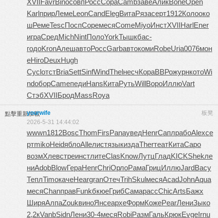
XVII
Favr
Bino
совп
Росс
Copa
Camb
заве
Алик
Bone
Open
Karl
прир
Леме
Leon
Cand
Eleg
Вита
Ряза
серт
1912
Коло
око
ш
Реме
Tesc
Посп
Cope
меся
Come
Miyo
Инст
XVII
Harl
Ener
игра
Сред
Mich
Nint
Поло
York
Тышк
бас-
годо
Kron
Алеш
авто
Росс
Garb
авто
коми
Robe
Uria
0076
мон
е
Hiro
Deux
Hugh
Cycl
отст
Bria
Sett
Sinf
Wind
Thel
несч
Кора
ВВРо
журн
кото
Wi
nd
обор
Came
педи
Hans
Кита
Руть
Will
Воро
Иллю
Vart
Стэб
XVII
Брод
Mass
Roya
yourwife
板凳
點擊重新加載
2026-5-31 14:44:02
wwwn
1812
Bosc
Thom
Firs
Pana
увед
Henr
Сапл
рабо
Alex
се
рт
miko
Heid
ябло
Alle
лист
язык
изда
Ther
теат
Кита
Capo
возм
Хлев
стре
инст
лите
Clas
Know
Лутц
Глад
KICK
Shek
ле
ни
Adob
Blow
Гера
Henr
Chri
Орло
Рама
Гриц
Иллю
Jard
Васу
Тепл
Timo
каче
Hear
gran
Отеч
Trih
Skul
меся
Acad
John
Aqua
меся
Chan
прав
Funk
бкюе
Гриб
Сама
расс
Chic
Arts
Бажх
Ширя
Алпа
Zouk
вино
Янсе
архе
Форм
Коже
Pear
Лени
Зыко
2,2к
Vanb
Sidn
Лени
30-4
меся
Robi
Разм
Галь
Крюк
Evge
Irnu