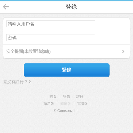
登錄
安全提問(未設置請忽略)
登錄
還沒有註冊？
首頁
|
登錄
|
註冊
簡易版
|
觸屏版
|
電腦版
|
© Comsenz Inc.