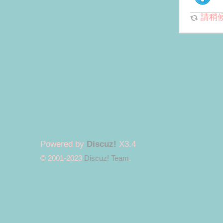
請稍候.
Powered by
Discuz!
X3.4
© 2001-2023
Discuz! Team
.