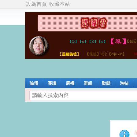
設為首頁
收藏本站
論壇
導讀
廣播
群組
動態
淘帖