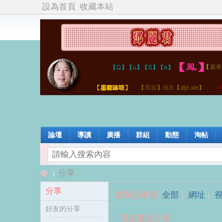
設為首頁
收藏本站
論壇
導讀
廣播
群組
動態
淘帖
分享
分享
按類型查看:
全部
|
網址
|
好友的分享
鄧
›
現在還沒分享