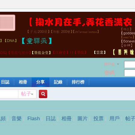
用戶名
密碼
日誌
相冊
分享
記錄
排行榜
帖子
搜
視頻
|
音樂
|
Flash
|
日誌
|
相冊
|
圖片
|
投票
|
用戶
|
帖
索