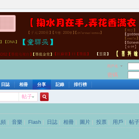
用戶名
密碼
日誌
相冊
分享
記錄
排行榜
帖子
搜
視頻
|
音樂
|
Flash
|
日誌
|
相冊
|
圖片
|
投票
|
用戶
|
帖
索