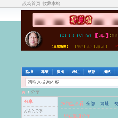
設為首頁
收藏本站
論壇
導讀
廣播
群組
動態
淘帖
分享
分享
按類型查看:
全部
|
網址
|
好友的分享
鄧
›
現在還沒分享