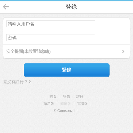
登錄
安全提問(未設置請忽略)
登錄
還沒有註冊？
首頁
|
登錄
|
註冊
簡易版
|
觸屏版
|
電腦版
|
© Comsenz Inc.