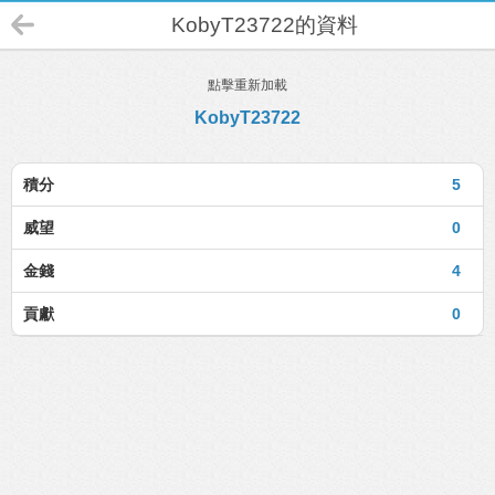
KobyT23722的資料
點擊重新加載
KobyT23722
積分
5
威望
0
金錢
4
貢獻
0