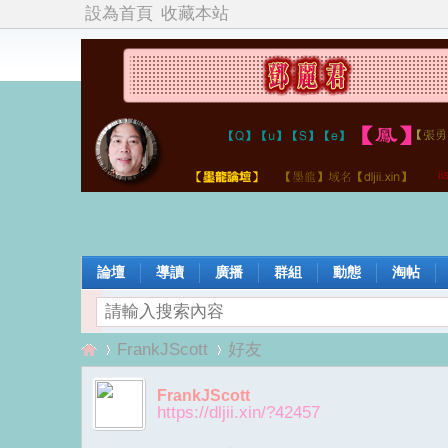
設為首頁
收藏本站
論壇
導讀
廣播
群組
動態
淘帖
FrankJScott
好友
FrankJScott
https://dljii.xin/?42457
鄧
›
›