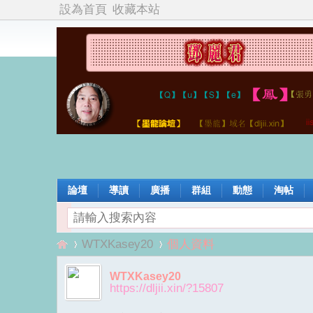
設為首頁
收藏本站
論壇
導讀
廣播
群組
動態
淘帖
WTXKasey20
個人資料
WTXKasey20
https://dljii.xin/?15807
鄧
›
›