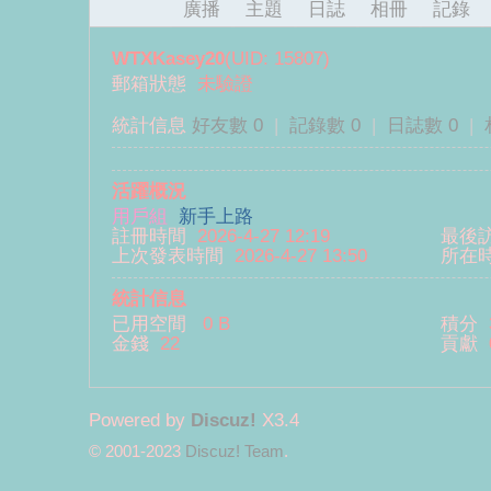
廣播
主題
日誌
相冊
記錄
WTXKasey20
(UID: 15807)
郵箱狀態
未驗證
統計信息
好友數 0
|
記錄數 0
|
日誌數 0
|
活躍概況
麗
用戶組
新手上路
註冊時間
2026-4-27 12:19
最後
上次發表時間
2026-4-27 13:50
所在
統計信息
已用空間
0 B
積分
金錢
22
貢獻
Powered by
Discuz!
X3.4
君
© 2001-2023
Discuz! Team
.