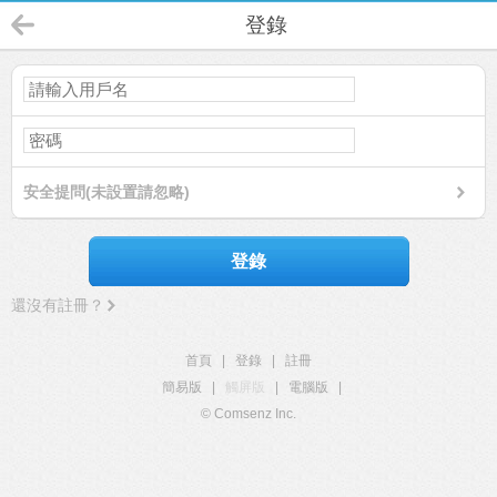
登錄
安全提問(未設置請忽略)
登錄
還沒有註冊？
首頁
|
登錄
|
註冊
簡易版
|
觸屏版
|
電腦版
|
© Comsenz Inc.