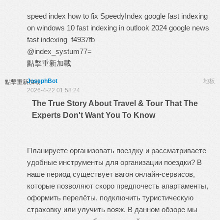
speed index how to fix
SpeedyIndex google
fast indexing
on windows 10
fast indexing in outlook 2024
google news
fast indexing
f4937fb
@index_systum77=
點擊重新加載
JosephBot
地板
點擊重新加載
2026-4-22 01:58:24
The True Story About Travel & Tour That The
Experts Don't Want You To Know
Планируете организовать поездку и рассматриваете
удобные инструменты для организации поездки? В
наше период существует вагон онлайн-сервисов,
которые позволяют скоро предпочесть апартаменты,
оформить перелёты, подключить туристическую
страховку или улучить вояж. В данном обзоре мы