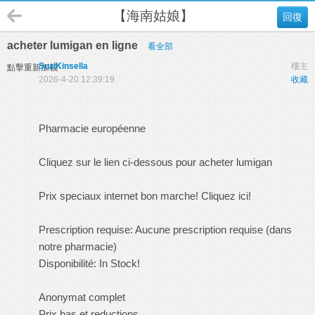
【海南姑娘】
回復
acheter lumigan en ligne
看全部
SuziKinsella
樓主
點擊重新加載
2026-4-20 12:39:19
收藏
Pharmacie européenne
Cliquez sur le lien ci-dessous pour acheter lumigan
Prix speciaux internet bon marche! Cliquez ici!
Prescription requise: Aucune prescription requise (dans
notre pharmacie)
Disponibilité: In Stock!
Anonymat complet
Prix bas et reductions