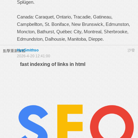
Splügen.
Canada: Caraquet, Ontario, Tracadie, Gatineau,
Campbellton, St. Boniface, New Brunswick, Edmunston,
Moncton, Bathurst, Québec City, Montreal, Sherbrooke,
Edmundston, Dalhousie, Manitoba, Dieppe.
HyeSmithso
沙發
點擊重新加載
2026-4-20 12:41:00
fast indexing of links in html