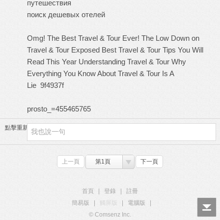
путешествия
поиск дешевых отелей
Omg! The Best Travel & Tour Ever!
The Low Down on
Travel & Tour Exposed
Best Travel & Tour Tips You Will
Read This Year
Understanding Travel & Tour
Why
Everything You Know About Travel & Tour Is A
Lie
9f4937f
prosto_=455465765
點擊重新加載
上一頁
第1頁
下一頁
首頁
|
登錄
|
註冊
簡易版
|
觸屏版
|
電腦版
|
© Comsenz Inc.