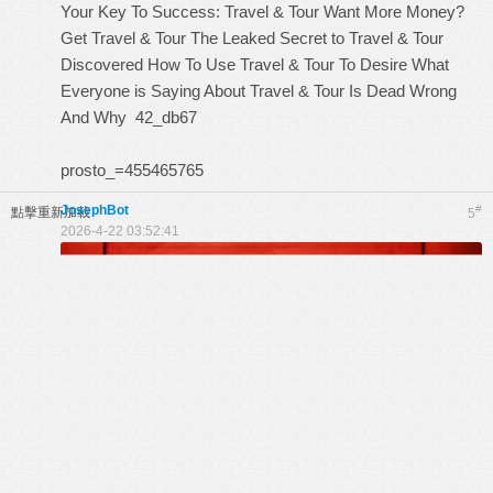
Your Key To Success: Travel & Tour
Want More Money?
Get Travel & Tour
The Leaked Secret to Travel & Tour
Discovered
How To Use Travel & Tour To Desire
What
Everyone is Saying About Travel & Tour Is Dead Wrong
And Why
42_db67
prosto_=455465765
JosephBot
#
點擊重新加載
5
2026-4-22 03:52:41