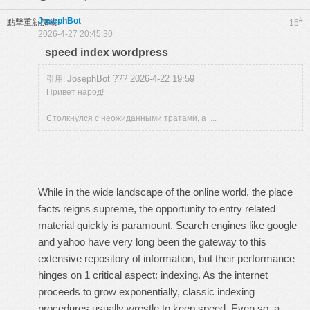
JosephBot
#
點擊重新加載
15
2026-4-27 20:45:30
speed index wordpress
JosephBot ??? 2026-4-22 19:59
引用:
Привет народ!
Столкнулся с неожиданными тратами, а ...
While in the wide landscape of the online world, the place
facts reigns supreme, the opportunity to entry related
material quickly is paramount. Search engines like google
and yahoo have very long been the gateway to this
extensive repository of information, but their performance
hinges on 1 critical aspect: indexing. As the internet
proceeds to grow exponentially, classic indexing
procedures usually wrestle to keep speed. Even so, a