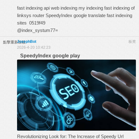
fast indexing api
web indexing my indexing
fast indexing of
linksys router
SpeedyIndex google translate
fast indexing
sites
0519f49
@index_systum77=
JosephBot
板凳
點擊重新加載
2026-4-20 10:42:23
SpeedyIndex google play
Revolutionizing Look for: The Increase of Speedy Url