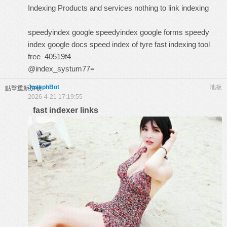
Indexing Products and services
nothing to link indexing
speedyindex google
speedyindex google forms
speedy
index google docs
speed index of tyre
fast indexing tool
free
40519f4
@index_systum77=
JosephBot
地板
點擊重新加載
2026-4-21 17:19:55
fast indexer links