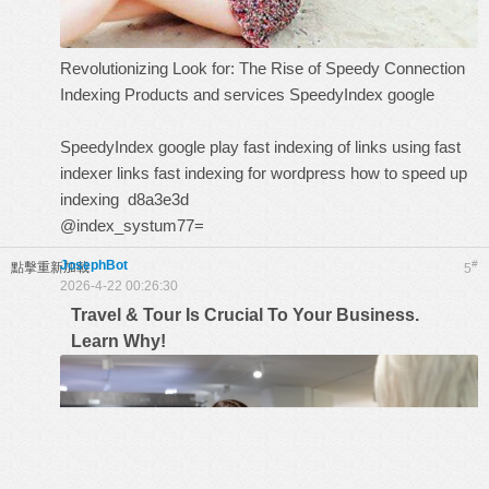
Revolutionizing Look for: The Rise of Speedy Connection
Indexing Products and services
SpeedyIndex google
SpeedyIndex google play
fast indexing of links using
fast
indexer links
fast indexing for wordpress
how to speed up
indexing
d8a3e3d
@index_systum77=
JosephBot
#
點擊重新加載
5
2026-4-22 00:26:30
Travel & Tour Is Crucial To Your Business.
Learn Why!