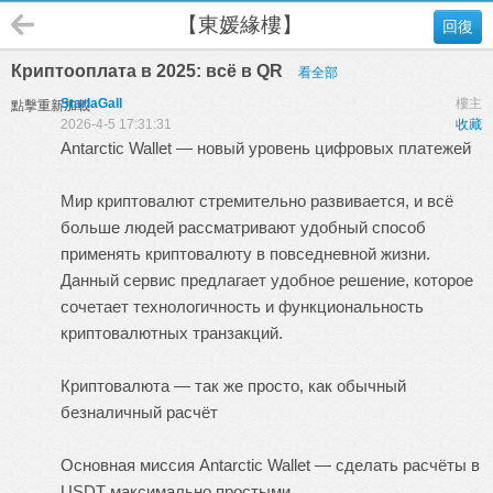
【東媛緣樓】
回復
Криптооплата в 2025: всё в QR
看全部
StarlaGall
樓主
點擊重新加載
2026-4-5 17:31:31
收藏
Antarctic Wallet — новый уровень цифровых платежей
Мир криптовалют стремительно развивается, и всё
больше людей рассматривают удобный способ
применять криптовалюту в повседневной жизни.
Данный сервис предлагает удобное решение, которое
сочетает технологичность и функциональность
криптовалютных транзакций.
Криптовалюта — так же просто, как обычный
безналичный расчёт
Основная миссия Antarctic Wallet — сделать расчёты в
USDT максимально простыми.