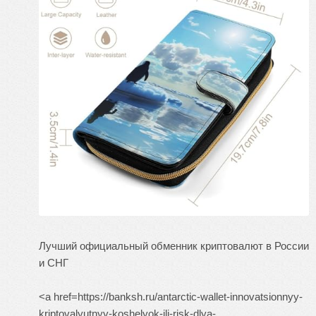
Лучший официальный обменник криптовалют в России
и СНГ
<a href=https://banksh.ru/antarctic-wallet-innovatsionnyy-
kriptovalyutnyy-koshelyok-ili-risk-dlya-