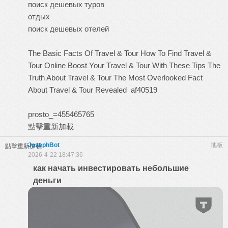
поиск дешевых туров
отдых
поиск дешевых отелей
The Basic Facts Of Travel & Tour
How To Find Travel &
Tour Online
Boost Your Travel & Tour With These Tips
The
Truth About Travel & Tour
The Most Overlooked Fact
About Travel & Tour Revealed
af40519
prosto_=455465765
點擊重新加載
JosephBot
地板
點擊重新加載
2026-4-22 18:47:36
как начать инвестировать небольшие
деньги