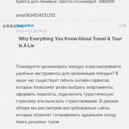
Крипта для ленивых: просто отсканируй
28bb996
antar5634534231232
JosephBot
沙發
點擊重新加載
2026-4-21 20:54:25
Why Everything You Know About Travel & Tour
Is A Lie
Планируете организовать поездку и рассматриваете
удобные инструменты для организации поездки? В
наше час существует гибель онлайн-сервисов,
которые позволяют резво выбрать апартаменты,
оформить перелёты, подключить туристическую
страховку или выискать странствование. В данном
обзоре мы рассмотрим востребованные сайты,
которые позволят спланировать идеальное поход
поиск дешевых туров