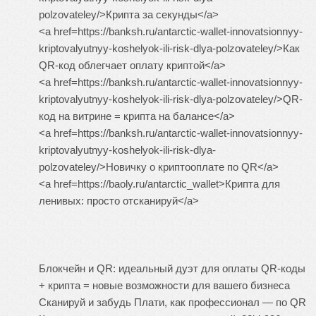
polzovateley/>Крипта за секунды</a>
<a href=https://banksh.ru/antarctic-wallet-innovatsionnyy-
kriptovalyutnyy-koshelyok-ili-risk-dlya-polzovateley/>Как
QR-код облегчает оплату криптой</a>
<a href=https://banksh.ru/antarctic-wallet-innovatsionnyy-
kriptovalyutnyy-koshelyok-ili-risk-dlya-polzovateley/>QR-
код на витрине = крипта на балансе</a>
<a href=https://banksh.ru/antarctic-wallet-innovatsionnyy-
kriptovalyutnyy-koshelyok-ili-risk-dlya-
polzovateley/>Новичку о криптооплате по QR</a>
<a href=https://baoly.ru/antarctic_wallet>Крипта для
ленивых: просто отсканируй</a>
Блокчейн и QR: идеальный дуэт для оплаты
QR-коды
+ крипта = новые возможности для вашего бизнеса
Сканируй и забудь
Плати, как профессионал — по QR