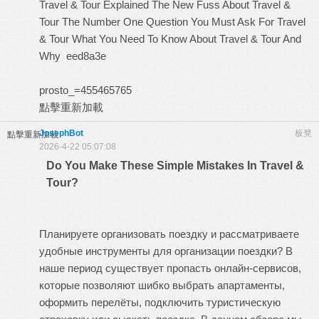
Travel & Tour Explained
The New Fuss About Travel &
Tour
The Number One Question You Must Ask For Travel
& Tour
What You Need To Know About Travel & Tour And
Why
eed8a3e
prosto_=455465765
點擊重新加載
JosephBot
板凳
點擊重新加載
2026-4-22 05:07:08
Do You Make These Simple Mistakes In Travel &
Tour?
Планируете организовать поездку и рассматриваете
удобные инструменты для организации поездки? В
наше период существует пропасть онлайн-сервисов,
которые позволяют шибко выбрать апартаменты,
оформить перелёты, подключить туристическую