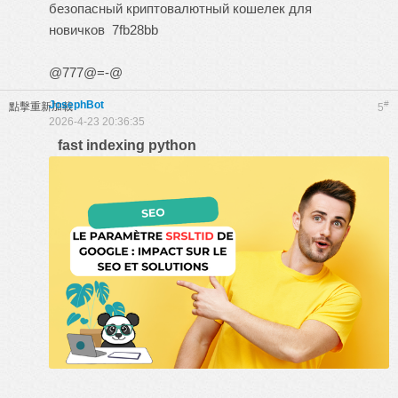
безопасный криптовалютный кошелек для
новичков
7fb28bb
@777@=-@
JosephBot
#
點擊重新加載
5
2026-4-23 20:36:35
fast indexing python