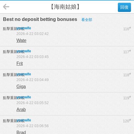
【海南姑娘】
回復
Best no deposit betting bonuses
看全部
yourwife
#
點擊重新加載
116
2026-4-22 03:02:42
Wate
yourwife
#
點擊重新加載
117
2026-4-22 03:03:45
Frit
yourwife
#
點擊重新加載
118
2026-4-22 03:04:49
Giga
yourwife
#
點擊重新加載
119
2026-4-22 03:05:52
Arab
yourwife
#
點擊重新加載
120
2026-4-22 03:06:56
Brad