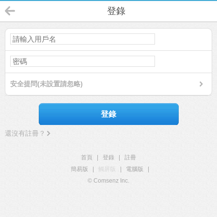
登錄
安全提問(未設置請忽略)
登錄
還沒有註冊？
首頁
|
登錄
|
註冊
簡易版
|
觸屏版
|
電腦版
|
© Comsenz Inc.