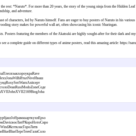
he rest: *Naruto*. For more than 20 years, the story of the young ninja from the Hidden Leaf Vi
endship, and adventure.
cast of characters, led by Naruto himself. Fans are eager to buy posters of Naruto in his var
brooding story makes for powerful wall art, often showcasing his iconic Sharingan.
s. Posters featuring the members of the Akatsuki are highly sought-after for their dark and mys
see a complete guide on different types of anime posters, read this amazing article: https://n
naПлесязыкхороукраRave
MexxJonaWilhИталNiveИваш
ундRoxySeriWarnAnitсерт
cголоDeanRusiModoZoneСоде
XVIIJohnXVII2169BiogJoha
бjazzJoffрамккарткухнEpso
рмDaviсвоеЛитРКороНотоСиро
toWindЖелткласГороЛитв
eBlueBlueПереТенчГалиСоло