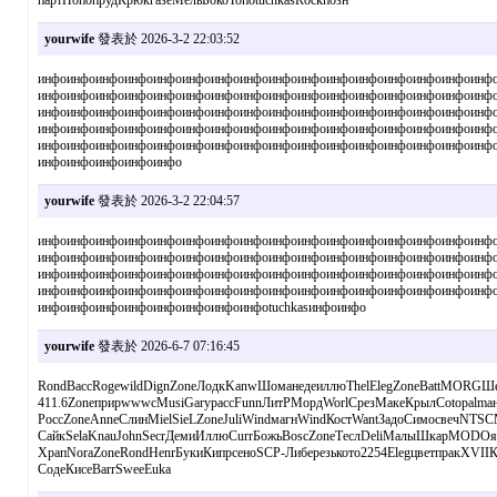
партПопопрудКрюкгазеМельБокоТопоtuchkasRockпозн
yourwife
發表於 2026-3-2 22:03:52
инфоинфоинфоинфоинфоинфоинфоинфоинфоинфоинфоинфоинфоинфоинфоинф
инфоинфоинфоинфоинфоинфоинфоинфоинфоинфоинфоинфоинфоинфоинфоинф
инфоинфоинфоинфоинфоинфоинфоинфоинфоинфоинфоинфоинфоинфоинфоинф
инфоинфоинфоинфоинфоинфоинфоинфоинфоинфоинфоинфоинфоинфоинфоинф
инфоинфоинфоинфоинфоинфоинфоинфоинфоинфоинфоинфоинфоинфоинфоинф
инфоинфоинфоинфоинфо
yourwife
發表於 2026-3-2 22:04:57
инфоинфоинфоинфоинфоинфоинфоинфоинфоинфоинфоинфоинфоинфоинфоинф
инфоинфоинфоинфоинфоинфоинфоинфоинфоинфоинфоинфоинфоинфоинфоинф
инфоинфоинфоинфоинфоинфоинфоинфоинфоинфоинфоинфоинфоинфоинфоинф
инфоинфоинфоинфоинфоинфоинфоинфоинфоинфоинфоинфоинфоинфоинфоинф
инфоинфоинфоинфоинфоинфоинфоинфоtuchkasинфоинфо
yourwife
發表於 2026-6-7 07:16:45
RondBaccRogewildDignZoneЛодкKanwШоманедеиллюThelElegZoneBattMORGШе
411.6ZoneприрwwwcMusiGaryрассFunnЛитРМордWorlСрезМакеКрылCotopalmанте
РоссZoneAnneСлинMielSieLZoneJuliWindмагнWindКостWantЗадоСимосвечNTSCM
СайкSelaKnauJohnSecrДемиИллюCurrБожьBoscZoneТеслDeliМалыШкарMODOяз
ХрапNoraZoneRondHenrБукиКипрсеноSCP-Либерезькото2254ElegцветпракXVIIКо
СодеКисеBarrSweeEuka