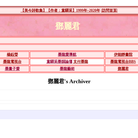
【美今詩歌集】【作者：童驛采】1999年~2020年
|訪問首頁|
鄧麗君
楊鈺瑩
墨龍愛導航
伊能靜書院
墨龍電視台
童驛采墨韻論壇
支付墨龍
墨龍電視台BBS
墨量子愛
墨龍藝術
鄧麗君
鄧麗君's Archiver