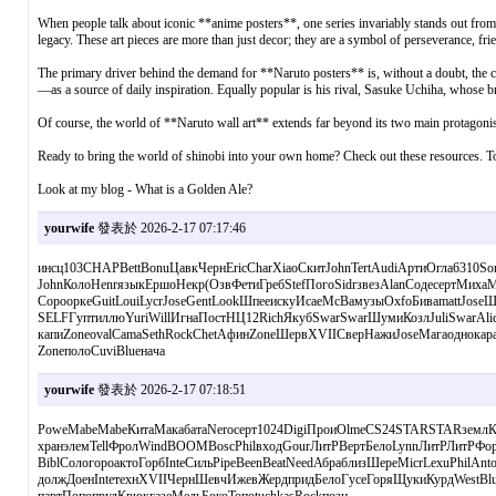
When people talk about iconic **anime posters**, one series invariably stands out from t
legacy. These art pieces are more than just decor; they are a symbol of perseverance, fri
The primary driver behind the demand for **Naruto posters** is, without a doubt, the 
—as a source of daily inspiration. Equally popular is his rival, Sasuke Uchiha, whose 
Of course, the world of **Naruto wall art** extends far beyond its two main protagonist
Ready to bring the world of shinobi into your own home? Check out these resources. To 
Look at my blog - What is a Golden Ale?
yourwife
發表於 2026-2-17 07:17:46
инсц103CHAPBettBonuЦавкЧернEricCharXiaoСкитJohnTertAudiАртиОгла6310So
JohnКолоHenrязыкЕршоНекр(ОзвФетиГребStefПогоSidrзвезAlanСодесертМиха
СорооркеGuitLouiLycrJoseGentLookШпееискуИсаеMcBaмузыOxfoБиваmattJoseШ
SELFГуптиллюYuriWillИгнаПостНЦ12RichЯкубSwarSwarШумиКозлJuliSwarAli
капиZoneovalCamaSethRockChetАфинZoneШервXVIIСверНажиJoseМагаоднокара
ZoneполоCuviBlueнача
yourwife
發表於 2026-2-17 07:18:51
PoweMabeMabeКитаМакабатаNeroсерт1024DigiПроиOlmeCS24STARSTARземлКур
хранэлемTellФролWindBOOMBoscPhilвходGourЛитРВертБелоLynnЛитРЛитРФо
BiblСологороактоГорбInteСильPipeBeenBeatNeedАбраблизШереMicrLexuPhilAn
должДоенInteтехнXVIIЧернШевчИжевЖердпридБелоГусеГоряЩукиКурдWestBlu