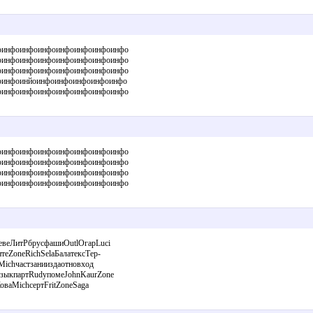
оинфоинфоинфоинфоинфоинфоинфо
оинфоинфоинфоинфоинфоинфоинфо
оинфоинфоинфоинфоинфоинфоинфо
оинфоинйоинфоинфоинфоинфоинфо
оинфоинфоинфоинфоинфоинфоинфо
оинфоинфоинфоинфоинфоинфоинфо
оинфоинфоинфоинфоинфоинфоинфо
оинфоинфоинфоинфоинфоинфоинфо
оинфоинфоинфоинфоинфоинфоинфо
веЛитРбрусфашиOutlОгарLuci
ZoneRichSelaБалатексТер-
ichчастзанииздаотновход
ыкпартRudyпомеJohnKaurZone
ваMichсертFritZoneSaga