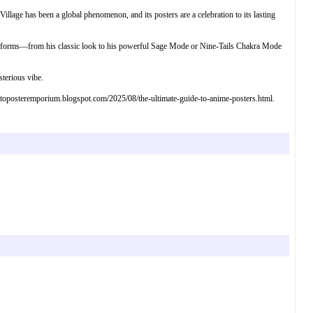
llage has been a global phenomenon, and its posters are a celebration to its lasting
ious forms—from his classic look to his powerful Sage Mode or Nine-Tails Chakra Mode
terious vibe.
arutoposteremporium.blogspot.com/2025/08/the-ultimate-guide-to-anime-posters.html.