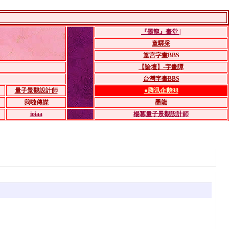
『墨龍』畫堂 |
童驛采
篁宮字畫BBS
【論壇】-字畫譚
台灣字畫BBS
量子景觀設計師
●腾讯企鹅98
我啦傳媒
墨龍
ioiaa
楊冪量子景觀設計師